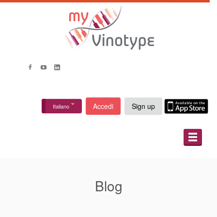
Accedi
Sign up
Italiano
RIGUARDO A NOI
COME FUNZIONA
Blog