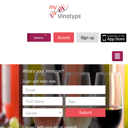
Accedi
Sign up
Italiano
RIGUARDO A NOI
What's your Vinotype?
COME FUNZIONA
Login and learn now
Connect with your social network